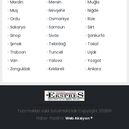
Mardin
Mersin
Muğla
Muş
Nevşehir
Niğde
Ordu
Osmaniye
Rize
Sakarya
Samsun
Siirt
Sinop
Sivas
Şanlıurfa
Şırnak
Tekirdağ
Tokat
Trabzon
Tunceli
Uşak
Van
Yalova
Yozgat
Zonguldak
Kırklareli
Ankara
haber paketi
haber scripti
haber yazılımı
Tüm hakları saklı tutulmaktadır.Copyright 2026©
Haber Yazılımı:
Web Aksiyon ®