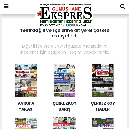
Tekirdağ
il ve ilçelerine ait yerel gazete
manşetleri.
Diğer il ilçelere ait yerel gazete manşetlerini
inceleme için aşağıdan il seçimi yapabilirsiniz.
AVRUPA
ÇERKEZKÖY
ÇERKEZKÖY
YAKASI
BAKIŞ
HABER