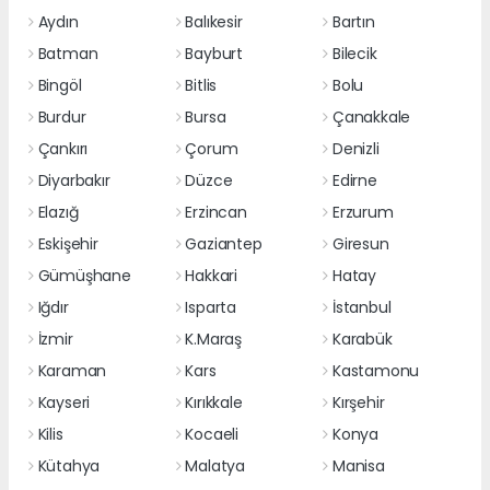
Aydın
Balıkesir
Bartın
Batman
Bayburt
Bilecik
Bingöl
Bitlis
Bolu
Burdur
Bursa
Çanakkale
Çankırı
Çorum
Denizli
Diyarbakır
Düzce
Edirne
Elazığ
Erzincan
Erzurum
Eskişehir
Gaziantep
Giresun
Gümüşhane
Hakkari
Hatay
Iğdır
Isparta
İstanbul
İzmir
K.Maraş
Karabük
Karaman
Kars
Kastamonu
Kayseri
Kırıkkale
Kırşehir
Kilis
Kocaeli
Konya
Kütahya
Malatya
Manisa