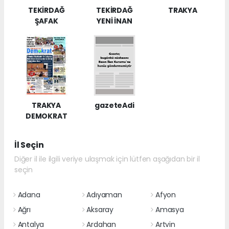
TEKİRDAĞ
TEKİRDAĞ
TRAKYA
ŞAFAK
YENİ İNAN
TRAKYA
gazeteAdi
DEMOKRAT
İl Seçin
Diğer il ile ilgili veriye ulaşmak için lütfen aşağıdan bir il
seçin
Adana
Adıyaman
Afyon
Ağrı
Aksaray
Amasya
Antalya
Ardahan
Artvin