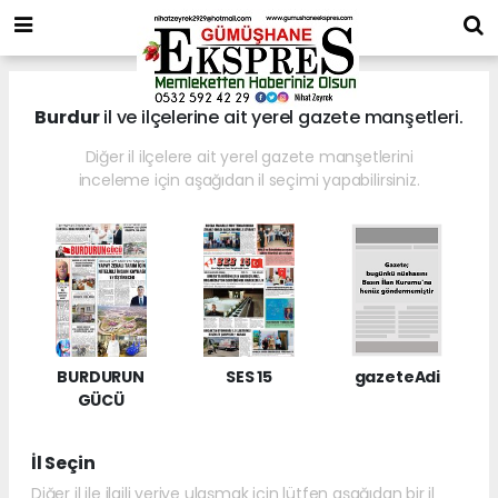
Burdur
il ve ilçelerine ait yerel gazete manşetleri.
Diğer il ilçelere ait yerel gazete manşetlerini
inceleme için aşağıdan il seçimi yapabilirsiniz.
BURDURUN
SES 15
gazeteAdi
GÜCÜ
İl Seçin
Diğer il ile ilgili veriye ulaşmak için lütfen aşağıdan bir il