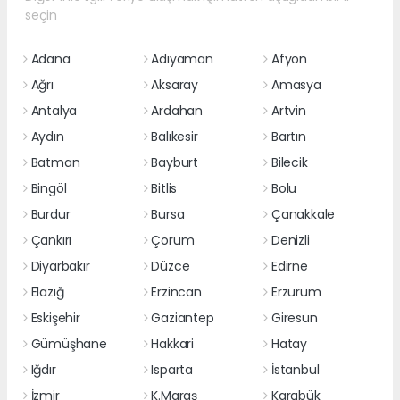
seçin
Adana
Adıyaman
Afyon
Ağrı
Aksaray
Amasya
Antalya
Ardahan
Artvin
Aydın
Balıkesir
Bartın
Batman
Bayburt
Bilecik
Bingöl
Bitlis
Bolu
Burdur
Bursa
Çanakkale
Çankırı
Çorum
Denizli
Diyarbakır
Düzce
Edirne
Elazığ
Erzincan
Erzurum
Eskişehir
Gaziantep
Giresun
Gümüşhane
Hakkari
Hatay
Iğdır
Isparta
İstanbul
İzmir
K.Maraş
Karabük