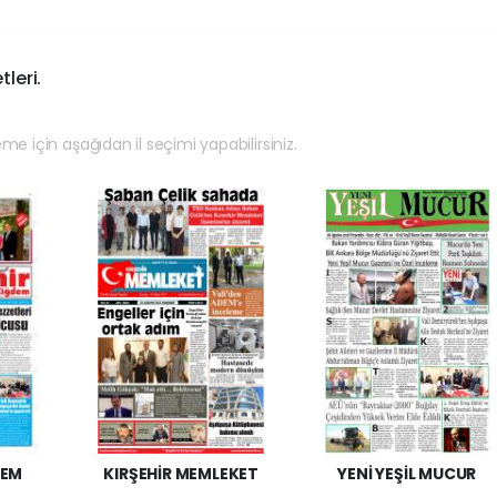
tleri.
eme için aşağıdan il seçimi yapabilirsiniz.
DEM
KIRŞEHİR MEMLEKET
YENİ YEŞİL MUCUR