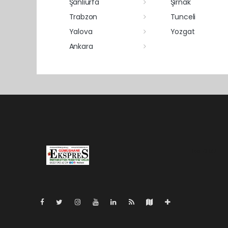
Şanlıurfa
Şırnak
Trabzon
Tunceli
Yalova
Yozgat
Ankara
Pro-0.137