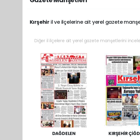
Gazete Manşetleri
Kırşehir
il ve ilçelerine ait yerel gazete manşe
Diğer il ilçelere ait yerel gazete manşetlerini incel
DAĞDELEN
KIRŞEHİR ÇİĞ