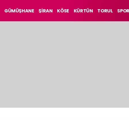
GÜMÜŞHANE
ŞİRAN
KÖSE
KÜRTÜN
TORUL
SPO