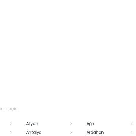
r il seçin
Afyon
Ağrı
Antalya
Ardahan