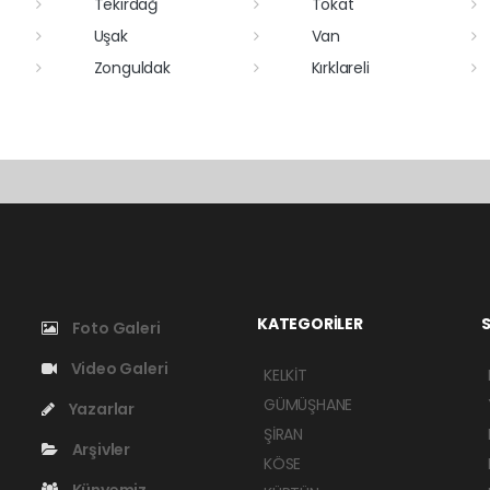
Tekirdağ
Tokat
Uşak
Van
Zonguldak
Kırklareli
KATEGORİLER
S
Foto Galeri
Video Galeri
KELKİT
GÜMÜŞHANE
Yazarlar
ŞİRAN
Arşivler
KÖSE
Künyemiz