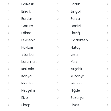
Balıkesir
Bartın
Bilecik
Bingöl
Burdur
Bursa
Çorum
Denizli
Edirne
Elazığ
Eskişehir
Gaziantep
Hakkari
Hatay
İstanbul
İzmir
Karaman
Kars
Kırıkkale
Kırşehir
Konya
Kütahya
Mardin
Mersin
Nevşehir
Niğde
Rize
Sakarya
Sinop
Sivas