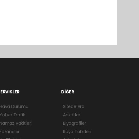
ERVİSLER
DİĞER
Hava Durumu
Sitede Ara
Yol ve Trafik
Anketler
Namaz Vakitleri
Biyografiler
Eczaneler
Rüya Tabirleri