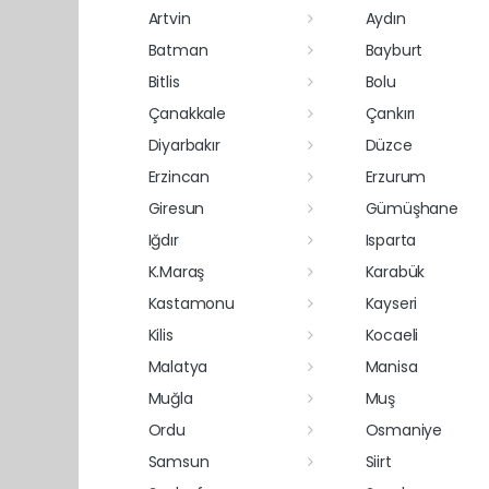
Artvin
Aydın
Batman
Bayburt
Bitlis
Bolu
Çanakkale
Çankırı
Diyarbakır
Düzce
Erzincan
Erzurum
Giresun
Gümüşhane
Iğdır
Isparta
K.Maraş
Karabük
Kastamonu
Kayseri
Kilis
Kocaeli
Malatya
Manisa
Muğla
Muş
Ordu
Osmaniye
Samsun
Siirt