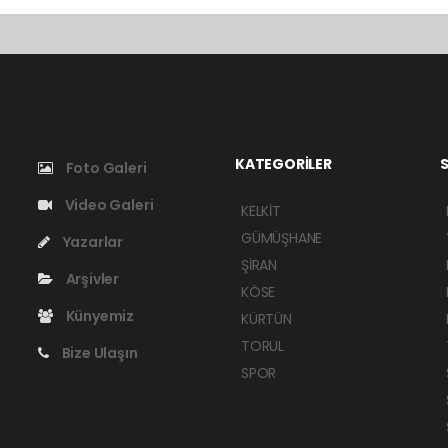
KATEGORİLER
S
Foto Galeri
Video Galeri
KELKİT
GÜMÜŞHANE
Yazarlar
ŞİRAN
Arşivler
KÖSE
Künyemiz
KÜRTÜN
TORUL
Bize Ulaşın
SPOR