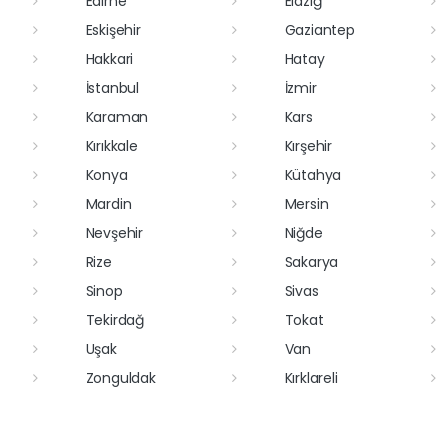
Edirne
Elazığ
Eskişehir
Gaziantep
Hakkari
Hatay
İstanbul
İzmir
Karaman
Kars
Kırıkkale
Kırşehir
Konya
Kütahya
Mardin
Mersin
Nevşehir
Niğde
Rize
Sakarya
Sinop
Sivas
Tekirdağ
Tokat
Uşak
Van
Zonguldak
Kırklareli