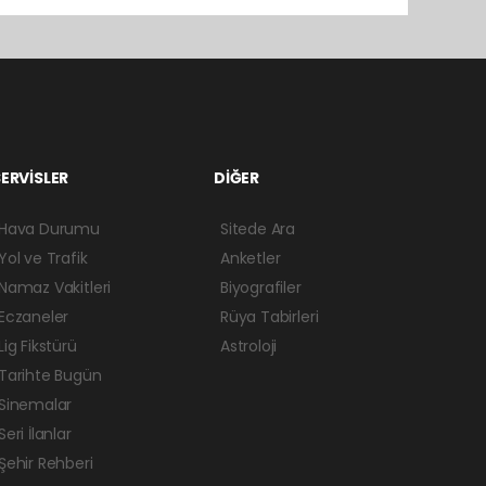
ERVİSLER
DİĞER
Hava Durumu
Sitede Ara
Yol ve Trafik
Anketler
Namaz Vakitleri
Biyografiler
Eczaneler
Rüya Tabirleri
Lig Fikstürü
Astroloji
Tarihte Bugün
Sinemalar
Seri İlanlar
Şehir Rehberi