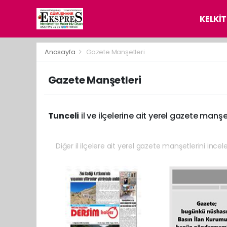
KELKİT
Anasayfa
Gazete Manşetleri
Gazete Manşetleri
Tunceli
il ve ilçelerine ait yerel gazete manşet
Diğer il ilçelere ait yerel gazete manşetlerini incel