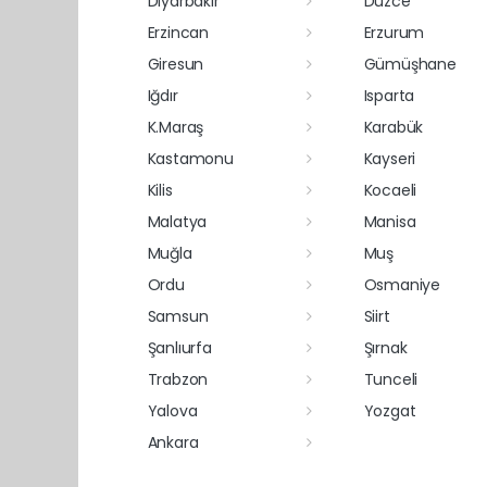
Diyarbakır
Düzce
Erzincan
Erzurum
Giresun
Gümüşhane
Iğdır
Isparta
K.Maraş
Karabük
Kastamonu
Kayseri
Kilis
Kocaeli
Malatya
Manisa
Muğla
Muş
Ordu
Osmaniye
Samsun
Siirt
Şanlıurfa
Şırnak
Trabzon
Tunceli
Yalova
Yozgat
Ankara