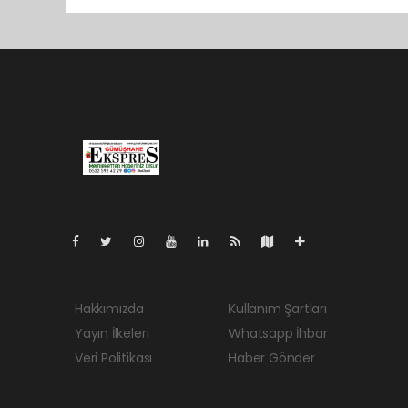
Pro-0.227
Hakkımızda
Kullanım Şartları
Yayın İlkeleri
Whatsapp İhbar
Veri Politikası
Haber Gönder