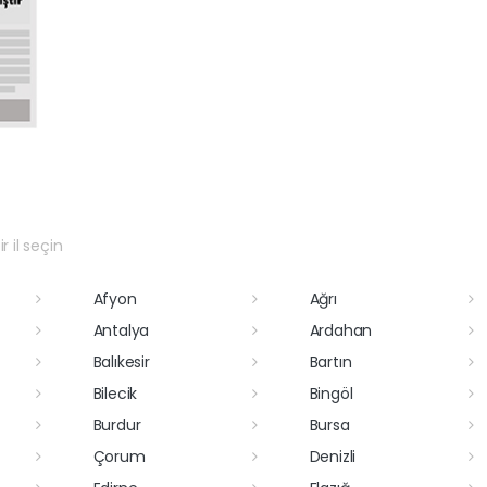
r il seçin
Afyon
Ağrı
Antalya
Ardahan
Balıkesir
Bartın
Bilecik
Bingöl
Burdur
Bursa
Çorum
Denizli