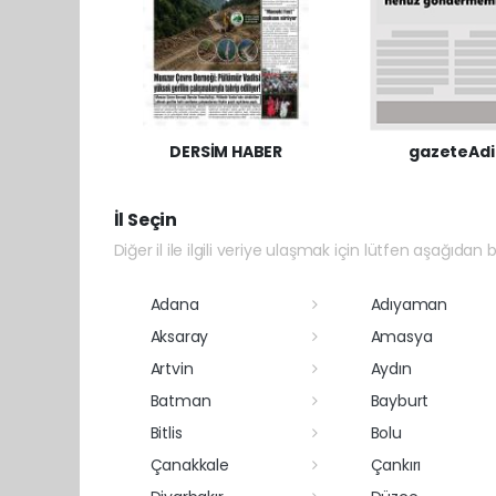
DERSİM HABER
gazeteAdi
İl Seçin
Diğer il ile ilgili veriye ulaşmak için lütfen aşağıdan bi
Adana
Adıyaman
Aksaray
Amasya
Artvin
Aydın
Batman
Bayburt
Bitlis
Bolu
Çanakkale
Çankırı