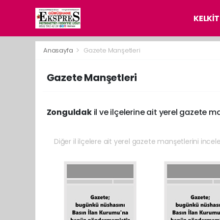
KELKİT
Anasayfa
Gazete Manşetleri
Gazete Manşetleri
Zonguldak
il ve ilçelerine ait yerel gazete m
Diğer il ilçelere ait yerel gazete manşetlerini incel