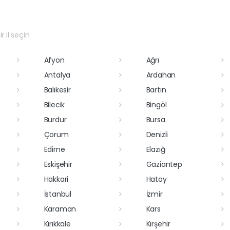
r il seçin
Afyon
Ağrı
Antalya
Ardahan
Balıkesir
Bartın
Bilecik
Bingöl
Burdur
Bursa
Çorum
Denizli
Edirne
Elazığ
Eskişehir
Gaziantep
Hakkari
Hatay
İstanbul
İzmir
Karaman
Kars
Kırıkkale
Kırşehir