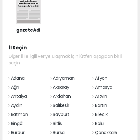
gazeteAdi
İl Seçin
Diğer il ile ilgili veriye ulaşmak için lütfen aşağıdan bir il
seçin
Adana
Adıyaman
Afyon
Ağrı
Aksaray
Amasya
Antalya
Ardahan
Artvin
Aydın
Balıkesir
Bartın
Batman
Bayburt
Bilecik
Bingöl
Bitlis
Bolu
Burdur
Bursa
Çanakkale