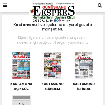
Kastamonu
il ve ilçelerine ait yerel gazete
manşetleri.
Diğer il ilçelere ait yerel gazete manşetlerini
inceleme için aşağıdan il seçimi yapabilirsiniz.
KASTAMONU
KASTAMONU
KASTAMONU
AÇIKSÖZ
GÜNDEM
İSTİKLAL