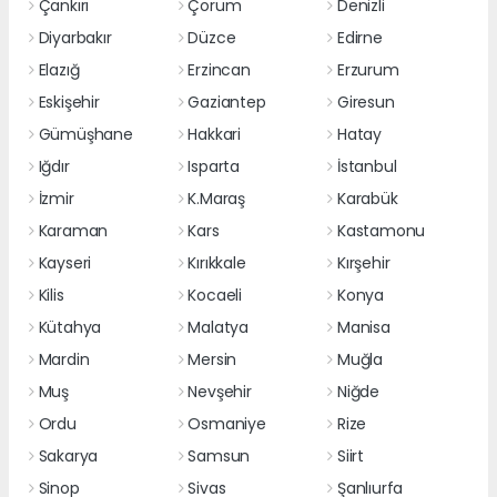
Çankırı
Çorum
Denizli
Diyarbakır
Düzce
Edirne
Elazığ
Erzincan
Erzurum
Eskişehir
Gaziantep
Giresun
Gümüşhane
Hakkari
Hatay
Iğdır
Isparta
İstanbul
İzmir
K.Maraş
Karabük
Karaman
Kars
Kastamonu
Kayseri
Kırıkkale
Kırşehir
Kilis
Kocaeli
Konya
Kütahya
Malatya
Manisa
Mardin
Mersin
Muğla
Muş
Nevşehir
Niğde
Ordu
Osmaniye
Rize
Sakarya
Samsun
Siirt
Sinop
Sivas
Şanlıurfa