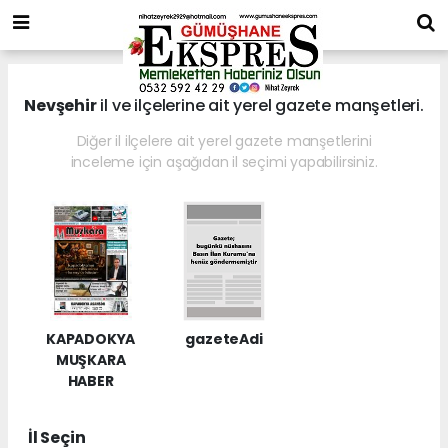
Nevşehir
il ve ilçelerine ait yerel gazete manşetleri.
Diğer il ilçelere ait yerel gazete manşetlerini
inceleme için aşağıdan il seçimi yapabilirsiniz.
KAPADOKYA
gazeteAdi
MUŞKARA
HABER
İl Seçin