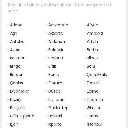
Diğer il ile ilgili veriye ulaşmak için lütfen aşağıdan bir il
seçin
Adana
Adıyaman
Afyon
Ağrı
Aksaray
Amasya
Antalya
Ardahan
Artvin
Aydın
Balıkesir
Bartın
Batman
Bayburt
Bilecik
Bingöl
Bitlis
Bolu
Burdur
Bursa
Çanakkale
Çankırı
Çorum
Denizli
Diyarbakır
Düzce
Edirne
Elazığ
Erzincan
Erzurum
Eskişehir
Gaziantep
Giresun
Gümüşhane
Hakkari
Hatay
Iğdır
Isparta
İstanbul