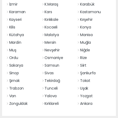
İzmir
K.Maraş
Karabük
Karaman
Kars
Kastamonu
Kayseri
Kırıkkale
Kırşehir
Kilis
Kocaeli
Konya
Kütahya
Malatya
Manisa
Mardin
Mersin
Muğla
Muş
Nevşehir
Niğde
Ordu
Osmaniye
Rize
Sakarya
Samsun
Siirt
Sinop
Sivas
Şanlıurfa
Şırnak
Tekirdağ
Tokat
Trabzon
Tunceli
Uşak
Van
Yalova
Yozgat
Zonguldak
Kırklareli
Ankara