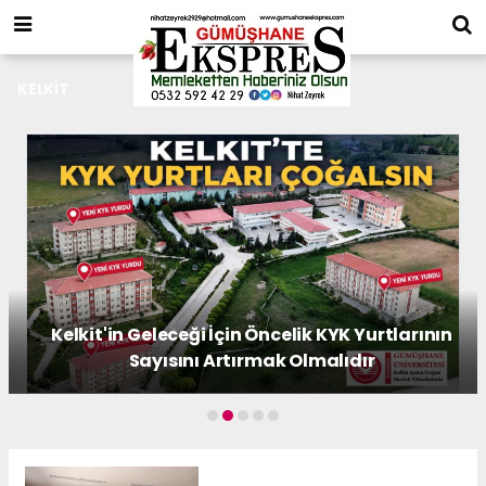
KELKİT
GÜKDEF Yönetiminden Gazetemize Ziyaret