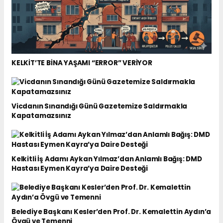
KELKİT’TE BİNA YAŞAMI “ERROR” VERİYOR
Vicdanın Sınandığı Günü Gazetemize Saldırmakla
Kapatamazsınız
Kelkitli İş Adamı Aykan Yılmaz’dan Anlamlı Bağış: DMD
Hastası Eymen Kayra’ya Daire Desteği
Belediye Başkanı Kesler’den Prof. Dr. Kemalettin Aydın’a
Övgü ve Temenni