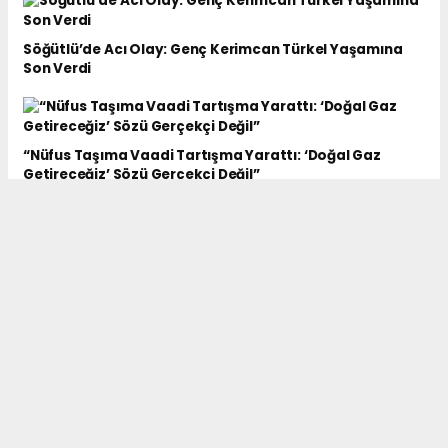
Söğütlü’de Acı Olay: Genç Kerimcan Türkel Yaşamına
Son Verdi
“Nüfus Taşıma Vaadi Tartışma Yarattı: ‘Doğal Gaz
Getireceğiz’ Sözü Gerçekçi Değil”
Kelkit’te İhaleler Müdürlerin İnisiyatifine Bırakılmasın
ŞAİR-YAZAR SEYİT TOK ANKARA'DA SÖYLEŞİ
PROGRAMINDA ÖĞRENCİLERLE BULUŞTU.
Çifte Standart Haberciliği: Fiyat Yazarken